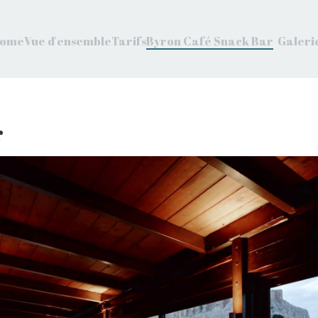
ome
Vue d'ensemble
Tarifs
Byron Café Snack Bar
Galeri
r