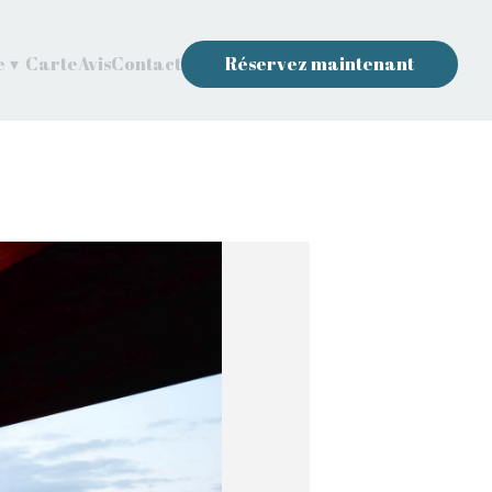
e
▾
Carte
Avis
Contact
Réservez maintenant