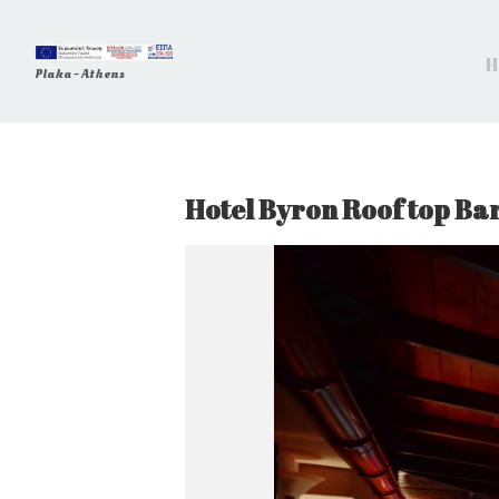
H
Plaka - Athens
Hotel Byron Roof top Ba